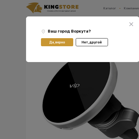
Каталог
Компани
Ваш город:
Воркута
Главная
Каталог
Прочее
Для авто
Автомобильный держатель Energy Car 
Ваш город
Воркута
?
Да, верно
Нет, другой