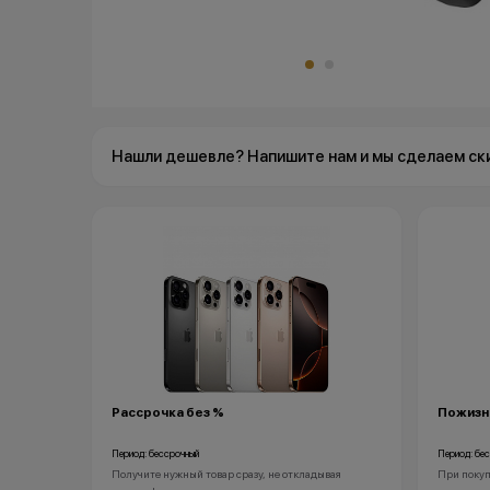
Нашли дешевле? Напишите нам и мы сделаем ск
Рассрочка без %
Пожизн
Период: бессрочный
Период: бе
Получите нужный товар сразу, не откладывая
При покуп