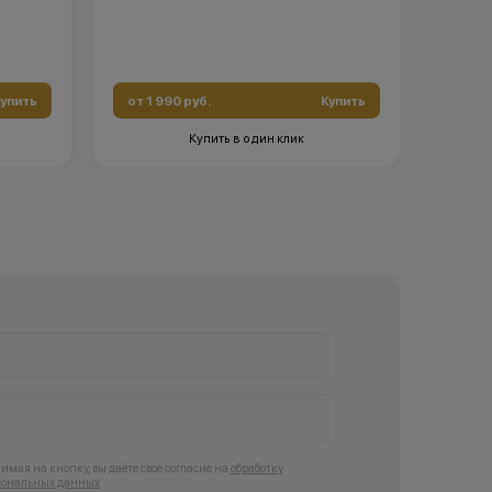
упить
от 1 990 руб.
Купить
от 7 
Купить в один клик
мая на кнопку, вы даёте своё согласие на
обработку
сональных данных