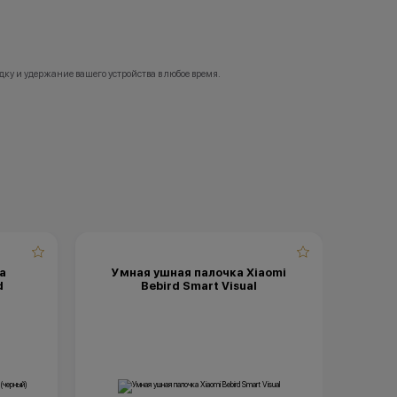
ку и удержание вашего устройства в любое время.
a
Умная ушная палочка Xiaomi
d
Bebird Smart Visual
Xi