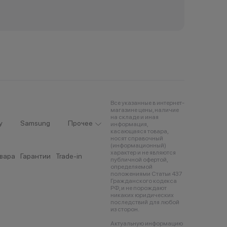
Все указанные в интернет-
магазине цены, наличие
на складе и иная
y
Samsung
Прочее
информация,
касающаяся товара,
носят справочный
(информационный)
характер и не являются
овара
Гарантии
Trade-in
публичной офертой,
определяемой
положениями Статьи 437
Гражданского кодекса
РФ, и не порождают
никаких юридических
последствий для любой
из сторон.
Актуальную информацию