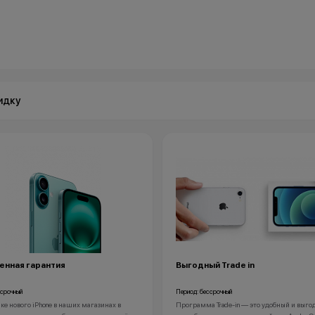
идку
енная гарантия
Выгодный Trade in
ссрочный
Период: бессрочный
ке нового iPhone в наших магазинах в
Программа Trade-in — это удобный и выг