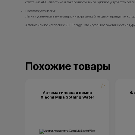
сочетание АБС-пластика и закалённого стекла. Удобное устройство, сов
Простота установки:
Легкая установка в вентиляционную решётку благодаря прищепке, кото
Автомобильное крепление VLP Energy – это идеальное сочетание стиля, 
Похожие товары
Автоматическая помпа
Фе
Xiaomi Mijia Sothing Water