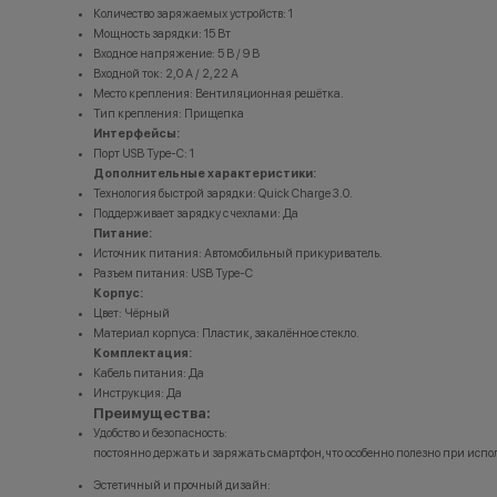
Количество заряжаемых устройств: 1
Мощность зарядки: 15 Вт
Входное напряжение: 5 В / 9 В
Входной ток: 2,0 А / 2,22 А
Место крепления: Вентиляционная решётка.
Тип крепления: Прищепка
Интерфейсы:
Порт USB Type-C: 1
Дополнительные характеристики:
Технология быстрой зарядки: Quick Charge 3.0.
Поддерживает зарядку с чехлами: Да
Питание:
Источник питания: Автомобильный прикуриватель.
Разъем питания: USB Type-C
Корпус:
Цвет: Чёрный
Материал корпуса: Пластик, закалённое стекло.
Комплектация:
Кабель питания: Да
Инструкция: Да
Преимущества:
Удобство и безопасность:
постоянно держать и заряжать смартфон, что особенно полезно при исп
Эстетичный и прочный дизайн: