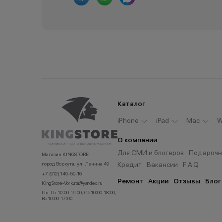
Каталог
iPhone
iPad
Мас
W
О компании
Для СМИ и блогеров
Подарочн
Магазин KINGSTORE
Кредит
Вакансии
F.A.Q.
город Воркута, ул. Ленина 49
+7 (912) 149-59-16
Ремонт
Акции
Отзывы
Блог
KingStore-Vorkuta@yandex.ru
Пн-Пт 10:00-19:00, Сб 10:00-18:00,
Вс 10:00-17:00