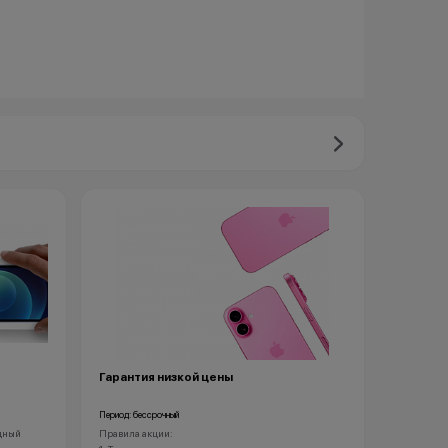
Гарантия низкой цены
Период: бессрочный
одный
Правила акции: